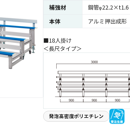
補強材
鋼管
22.2×t
φ
本体
アルミ押出成形
■18人掛け
＜長尺タイプ＞
発泡高密度ポリエチレン