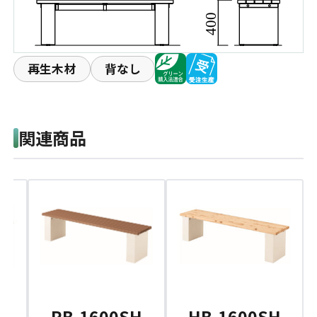
再生木材
背なし
関連商品
H
HB-1600SH
RB-1600SH