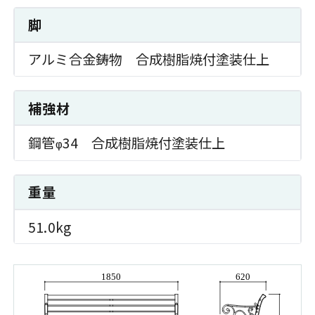
脚
アルミ合金鋳物 合成樹脂焼付塗装仕上
補強材
鋼管
34 合成樹脂焼付塗装仕上
φ
重量
51.0kg